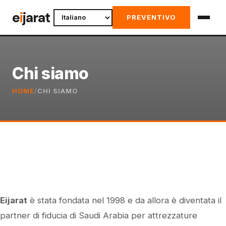
Skip
e
i
jarat
PREVENTIVO
to
content
Chi siamo
HOME
/
CHI SIAMO
Eijarat
è stata fondata nel 1998 e da allora è diventata il
partner di fiducia di Saudi Arabia per attrezzature