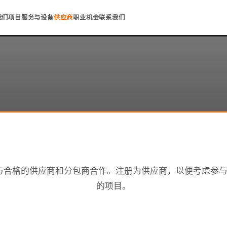
我们
项目
服务与设备
供应商
职业机会
联系我们
与合格的供应商和分包商合作。注册为供应商，以便考虑参
的项目。