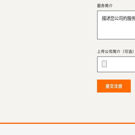
Brief Descriptio
服务简介
Upload Company 
上传公司简介（可选
提交注册