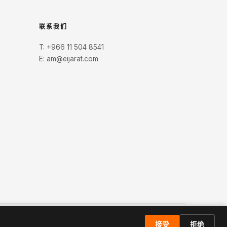
联系我们
T:
+966 11 504 8541
E:
am@eijarat.com
隐私政策
接受
使用条款
拒绝