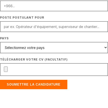
POSITION APPLYING FOR
POSTE POSTULANT POUR
COUNTRY
PAYS
UPLOAD CV (OPTIONAL)
TÉLÉCHARGER VOTRE CV (FACULTATIF)
SOUMETTRE LA CANDIDATURE