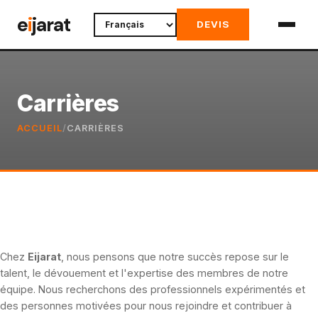
Skip
e
i
jarat
DEVIS
to
content
Carrières
ACCUEIL
/
CARRIÈRES
Chez
Eijarat
, nous pensons que notre succès repose sur le
talent, le dévouement et l'expertise des membres de notre
équipe. Nous recherchons des professionnels expérimentés et
des personnes motivées pour nous rejoindre et contribuer à