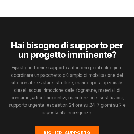
Hai bisogno di supporto per
un progetto imminente?
Eijarat può fornire supporto autonomo per il noleggio o
coordinare un pacchetto più ampio di mobilitazione del
sito con attrezzature, strutture, manodopera opzionale,
diesel, acqua, rimozione delle fognature, materiali di
consumo, articoli aggiuntivi, manutenzione, sostituzioni,
supporto urgente, escalation 24 ore su 24, 7 giorni su 7 e
risposta alle emergenze.
RICHIEDI SUPPORTO