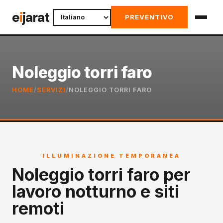
Skip
e
i
jarat
PREVENTIVO
to
content
Noleggio torri faro
HOME
/
SERVIZI
/
NOLEGGIO TORRI FARO
ILLUMINAZIONE TEMPORANEA
Noleggio torri faro per
lavoro notturno e siti
remoti