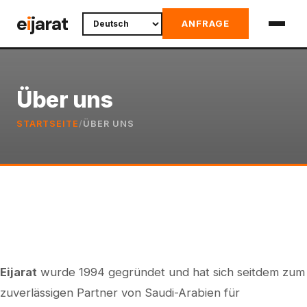
Skip
e
i
jarat
ANFRAGE
to
content
Über uns
STARTSEITE
/
ÜBER UNS
Eijarat
wurde 1994 gegründet und hat sich seitdem zum
zuverlässigen Partner von Saudi-Arabien für