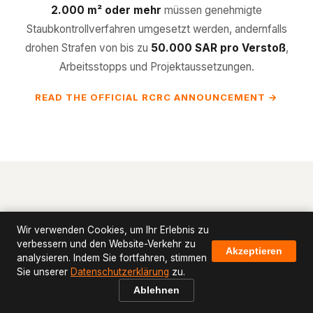
2.000 m² oder mehr
müssen genehmigte
Staubkontrollverfahren umgesetzt werden, andernfalls
drohen Strafen von bis zu
50.000 SAR pro Verstoß
,
Arbeitsstopps und Projektaussetzungen.
READ THE OFFICIAL RCRC ANNOUNCEMENT →
Wir verwenden Cookies, um Ihr Erlebnis zu
DIE VERORDNUNG
verbessern und den Website-Verkehr zu
Akzeptieren
Warum Staubkontrolle bei
analysieren. Indem Sie fortfahren, stimmen
Sie unserer
Datenschutzerklärung
zu.
Riad jetzt nicht mehr
Ablehnen
verhandelbar ist