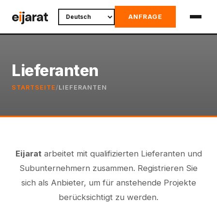
Skip
e
i
jarat
ANFRAGE
to
content
Lieferanten
STARTSEITE
/
LIEFERANTEN
Eijarat
arbeitet mit qualifizierten Lieferanten und
Subunternehmern zusammen. Registrieren Sie
sich als Anbieter, um für anstehende Projekte
berücksichtigt zu werden.