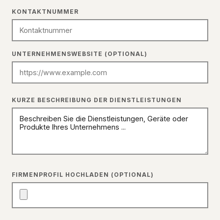
Contact Number
KONTAKTNUMMER
Company Website (Optional)
UNTERNEHMENSWEBSITE (OPTIONAL)
Brief Description of Services
KURZE BESCHREIBUNG DER DIENSTLEISTUNGEN
Upload Company Profile (Optional)
FIRMENPROFIL HOCHLADEN (OPTIONAL)