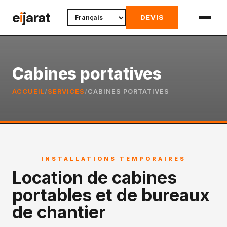
Skip
e
i
jarat
DEVIS
to
content
Cabines portatives
ACCUEIL
/
SERVICES
/
CABINES PORTATIVES
INSTALLATIONS TEMPORAIRES
Location de cabines
portables et de bureaux
de chantier