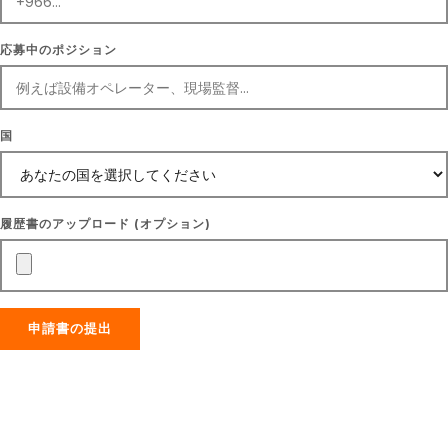
POSITION APPLYING FOR
応募中のポジション
COUNTRY
国
UPLOAD CV (OPTIONAL)
履歴書のアップロード (オプション)
申請書の提出