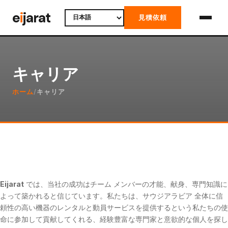
Skip
e
i
jarat
見積依頼
to
content
キャリア
ホーム
/
キャリア
Eijarat
では、当社の成功はチーム メンバーの才能、献身、専門知識に
よって築かれると信じています。私たちは、サウジアラビア 全体に信
頼性の高い機器のレンタルと動員サービスを提供するという私たちの使
命に参加して貢献してくれる、経験豊富な専門家と意欲的な個人を探し