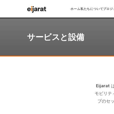
Skip
e
i
jarat
ホーム
私たちについて
プロジ
to
content
サービスと設備
Eijarat
は
モビリテ
プのセ