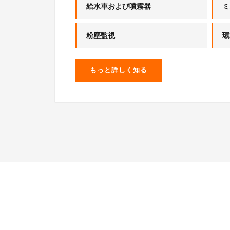
給水車および噴霧器
ミ
粉塵監視
環
もっと詳しく知る