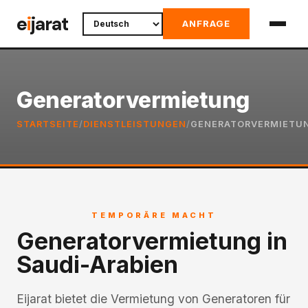
Skip
e
i
jarat
ANFRAGE
to
content
Generatorvermietung
STARTSEITE
/
DIENSTLEISTUNGEN
/
GENERATORVERMIETU
TEMPORÄRE MACHT
Generatorvermietung in
Saudi-Arabien
Eijarat bietet die Vermietung von Generatoren für