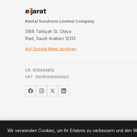
e
i
jarat
Rental Solutions Limited Company
3168 Tahliyah St. Olaya
Riad, Saudi-Arabien 12313
Auf Google Maps ansehen
CR: 1010949812
VAT: 310191456500003
© 2026
Eijarat
Wir verwenden Cookies, um Ihr Erlebnis zu verbessern und den We