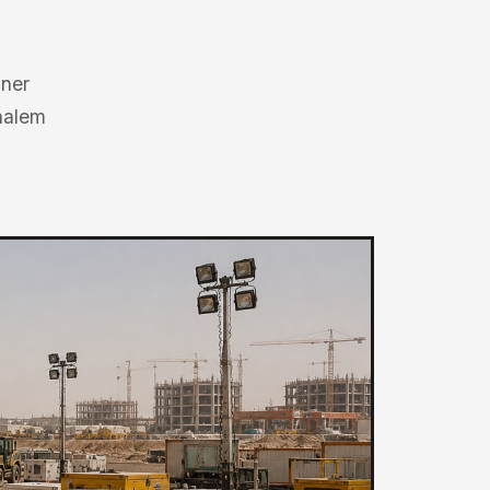
iner
nalem