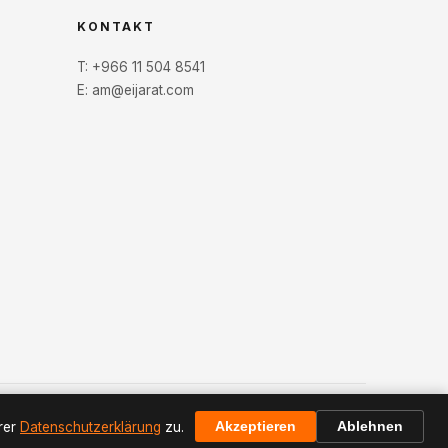
KONTAKT
T:
+966 11 504 8541
E:
am@eijarat.com
Datenschutzrichtlinie
Nutzungsbedingungen
erer
Datenschutzerklärung
zu.
Akzeptieren
Ablehnen