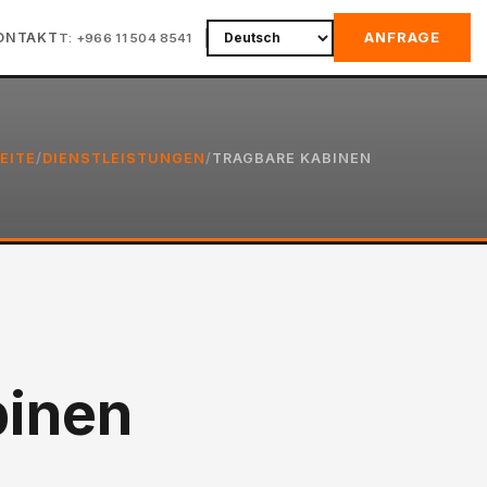
ANFRAGE
ONTAKT
T: +966 11 504 8541
EITE
/
DIENSTLEISTUNGEN
/
TRAGBARE KABINEN
binen